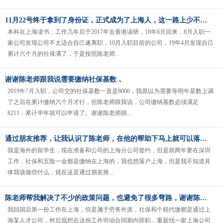
11月22号终于拿到了身份证，正式成为了上海人，这一路上少不了陈老师的帮助
本科在上海读书，工作几年后于2017年去香港读研，18年6月回来，8月入职一
家公司发现公司不太适合自己遂离职，10月入职目前的公司，19年4月发现自己
累计六个月的社保满了，于是按照陈老师...
谢谢陈老师跟我说需要缴纳社保基数，
2019年7月入职，公司交的社保基数一直是8000，我原以为需要等明年基数上调
了之后在累计缴纳六个月才行，但陈老师跟我说，公司缴纳基数必须满足
8211，累计半年就可以申请了。谢谢陈老师跟...
通过朋友推荐，让我认识了陈老师，在他的帮助下马上就可以落户上海了
我是海外的留学生，现在准备和公司的上海分公司签约，但是前两年要在深圳
工作，社保和五险一金都是缴纳在上海的，我也想落户上海，但是我不知道具
体我该做些什么，就在这是通过朋友推...
陈老师帮我解决了不少的政策问题，也避免了很多弯路，谢谢陈老师
我回国后第一份工作在上海，但是属于劳务外派，社保和个税代缴都是通过上
海某人才公司，然后我想在这份工作劳动合同期内辞职，重新找一家上海公司