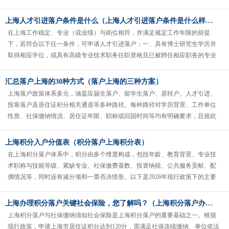
计算，不同条件对应不同分值。......
上海人才引进落户条件是什么（上海人才引进落户条件是什么样的）
在上海工作稳定、专业（或业绩）与岗位相符，并满足规定工作年限的前提
下，若符合以下任一条件，可申请人才引进落户：一、具有博士研究生学历并
取得相应学位，或具有高级专业技术职务任职资格且已被聘任相应职务的专业
技术人员和管理人员；二、获得省部级......
汇总落户上海的30种方式（落户上海的三种方案）
上海落户政策体系多元，涵盖应届生落户、留学生落户、居转户、人才引进、
投靠落户及居住证积分相关通道等多种路径。每种路径对学历背景、工作单位
性质、社保缴纳情况、居住证年限、职称或回国时间等均有明确要求，且彼此
独立、互不替代。凡图人才咨询可基......
上海积分入户分值表（积分落户上海积分表）
在上海积分落户体系中，积分由多个维度构成，包括年龄、教育背景、专业技
术职称与技能等级、紧缺专业、社保缴费基数、投资纳税、公共服务贡献、配
偶情况等，同时设有减分项和一票否决情形。以下是2026年现行政策下的主要
积分指标及对...
上海办理积分落户关键社会保险，您了解吗？（上海积分落户办理流程）
上海积分落户与社保缴纳须知社会保险是上海积分落户的重要基础之一。根据
现行政策，申请上海市居住证积分达到120分，需满足社保连续缴纳、单位依法