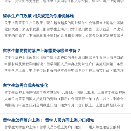
大学，竞争变得更激烈，也压缩了美国学生的入学空间。留学生落户上海留学
人员是指公派或自费出国（境）学......
留学生户口政策 相关规定为你排忧解难
关于上海留学生户口政策，现在越来越多的海外留学生会选择来上海这个国际
化的大都市来谋求发展，那留学生上海户口对于他们而言，应该就是一个比较
重要的问题了，下面就看看小编列的几条相关细则，如果各位看客家里有留学
生的话，相信关于上海留学生户口政......
留学生想要提前落户上海需要做哪些准备？
留学生落户上海政策和海归申请上海户口的条件及回国留学生办理上海户口的
申报材料及流程详细解读：留学回国人员申办上海常住户口实施细则第二条留
学生落户上海：申请单位应具备的基本条件申请单位为在上海市行政区域内注
册登记的具有用人自主权的党政机关......
留学生急需自我去标签化
留学生落户上海网报道早在本世纪初，;海归;一词便已出现。上海留学生落户用
人单位与留学回国人员签订的劳动（聘用）合同期限一年（含）以上，剩余合
同期限（申请之日到合同截止日期）须六个月（含）以上。上述合同期限不含
试用期。其时，留学者仍是凤毛......
留学生怎样落户上海！ 留学人员办理上海户口须知
留学生怎样落户上海！留学人员办理上海户口须知一、用人单位须提交的材