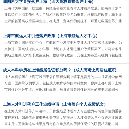
哪四所大学直接落户上海（四大高校直接落户上海）
上海作为中国的一线城市，持续吸引着大量青年人才前来发展。如果你计划毕
业后留在上海工作生活，了解相关政策路径尤为重要。根据现行政策，非上海
生源的普通高校应届毕业生，在满足一定条件的前提下，可通过应届生落户通
道申请上海户籍。其中，部分高校因......
上海市航运人才引进落户政策（上海市航运人才中心）
上海市作为国际航运中心，在航运产业发展中对专业人才的需求持续增长。为
支持这一重点领域的人才集聚，上海在人才引进落户政策框架下，对符合条件
的航运相关人才给予政策支持。根据现行政策，凡在上海市重点机构（包括经
认定的航运企业、港口运营单位、国......
成人本科学历在上海能居住证积分吗？（成人高考上海居住证积分吗？）
成人本科学历在上海可以用于居住证积分吗？答案是肯定的——只要是学信网
可查、国家承认的学历，包括成人教育获得的本科文凭，原则上都可用于上海
市居住证积分申请。根据现行政策，教育背景是居住证积分的重要组成部分，
最高可计110分。具体积分标准如......
上海人才引进落户工作业绩申请（上海落户个人业绩范文）
在上海人才引进落户申请中，工作业绩是体现个人专业能力与岗位价值的重要
支撑材料。如果你正在准备相关申请，需注意：人才引进落户不仅关注业绩成
果本身，更看重这些成果是否与你在重点机构所担任岗位的职责相匹配，是