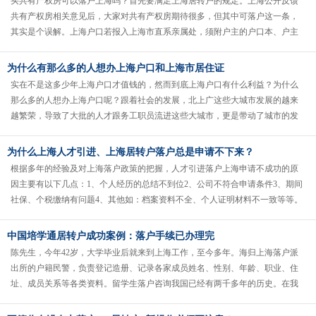
买共有产权房可以落户上海吗？首先要满足上海居转户的规定。上海公开反馈
共有产权房相关意见后，大家对共有产权房期待很多，但其中可落户这一条，
其实是个误解。上海户口若报入上海市直系亲属处，须附户主的户口本、户主
的房屋产权证、户主同意入户承诺书......
为什么有那么多的人想办上海户口和上海市居住证
实在不是这多少年上海户口才值钱的，然而到底上海户口有什么利益？为什么
那么多的人想办上海户口呢？跟着社会的发展，北上广这些大城市发展的越来
越繁荣，导致了大批的人才跟务工职员流进这些大城市，更是带动了城市的发
展。留学生落户政策把以“无血缘关......
为什么上海人才引进、上海居转户落户总是申请不下来？
根据多年的经验及对上海落户政策的把握，人才引进落户上海申请不成功的原
因主要有以下几点：1、个人经历的总结不到位2、公司不符合申请条件3、期间
社保、个税缴纳有问题4、其他如：档案资料不全、个人证明材料不一致等等。
由于人才引进申请上海户口名......
中国培学通居转户成功案例：落户手续已办理完
陈先生，今年42岁，大学毕业后就来到上海工作，至今多年。海归上海落户派
出所的户籍民警，负责登记造册、记录各家成员姓名、性别、年龄、职业、住
址、成员关系等各类资料。留学生落户咨询我国已经有两千多年的历史。在我
国户口管理中，把以家庭立户，即......