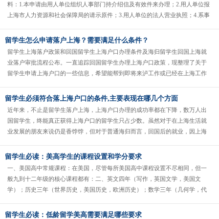
料：1.本申请由用人单位组织人事部门持介绍信及有效件来办理；2.用人单位报
上海市人力资源和社会保障局的请示原件；3.用人单位的法人营业执照；4.系事
业、社团、民办非企业单......
留学生怎么申请落户上海？需要满足什么条件？
留学生上海落户政策和回国留学生上海户口办理条件及海归留学生回国上海就
业落户审批流程公布。一直追踪回国留学生办理上海户口政策，现整理了关于
留学生申请上海户口的一些信息，希望能帮到即将来泸工作或已经在上海工作
的朋友们，减少办事中的无助感。好......
留学生必须符合落上海户口的条件,主要表现在哪几个方面
近年来，不止是留学生落户上海，上海户口办理的成功率都在下降，数万人出
国留学生，终能真正获得上海户口的留学生只占少数。虽然对于在上海生活就
业发展的朋友来说仍是香饽饽，但对于普通海归而言，回国后的就业，因上海
户口政策的调整，并且因为社保缴费......
留学生必读：美高学生的课程设置和学分要求
一、美国高中常规课程：在美国，尽管每所美国高中课程设置不尽相同，但一
般九到十二年级的核心课程都有：二、英文四年（写作，英国文学，美国文
学）；历史三年（世界历史，美国历史，欧洲历史）；数学三年（几何学，代
数1，代数2）；艺术则因校而异。美......
留学生必读：低龄留学美高需要满足哪些要求