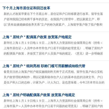
局）的请示函中须注明；户口若报入......
下个月上海市居住证和回迁改革
新的人才政策早要在下个月底公布，居住证和户口转移要进行改革。留学生落
户咨询我国已经有两千多年的历史。在我国户口管理中，把以家庭立户，即
以“具有血缘婚姻或收养关系”立户的称为家庭户。上海留学落户除了指户数和
人口之外，内地常以它代替“户籍”......
上海＂居转户＂配偶落户政策 放宽落户地规定
新华社上海１月１９日电１９日，上海市人力资源和社会保障局公布《持有＜
上海市居住证＞人员申办本市常住户口若干问题的处理意见》，明确了居转户
的配偶落户政策，并放宽了居转户人员落户地的规定。《意见》进一步明确居
转户的配偶落户政策，指出：在上海......
上海＂居转户＂细则亮相 职称门槛可用薪酬或纳税代替
备受关注的上海落户转户籍实施细则昨天终于正式亮相。留学生落户由公安机
关户政管理机构制作，用以记载和留存住户人口的基本信息的法律文书。户口
是住户和人口的总称，计家为户，计人为口。这也意味着，今年2月本市出台的
落户转户籍试行办法于即日起开始......
上海＂居转户明确配偶落户政策 放宽落户地规定
新华社上海１月１９日电１９日，上海市人力资源和社会保障局公布《持有＜
上海市落户＞人员申办本市常住户口若干问题的处理意见》，明确了居转户的