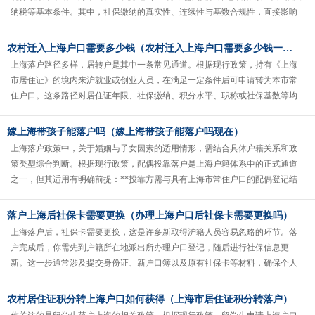
纳税等基本条件。其中，社保缴纳的真实性、连续性与基数合规性，直接影响
积分申请的审核结果...
农村迁入上海户口需要多少钱（农村迁入上海户口需要多少钱一个月）
上海落户路径多样，居转户是其中一条常见通道。根据现行政策，持有《上海
市居住证》的境内来沪就业或创业人员，在满足一定条件后可申请转为本市常
住户口。这条路径对居住证年限、社保缴纳、积分水平、职称或社保基数等均
有明确...
嫁上海带孩子能落户吗（嫁上海带孩子能落户吗现在）
上海落户政策中，关于婚姻与子女因素的适用情形，需结合具体户籍关系和政
策类型综合判断。根据现行政策，配偶投靠落户是上海户籍体系中的正式通道
之一，但其适用有明确前提：**投靠方需与具有上海市常住户口的配偶登记结
婚，并满足相应年限、居住、社保......
落户上海后社保卡需要更换（办理上海户口后社保卡需要更换吗）
上海落户后，社保卡需要更换，这是许多新取得沪籍人员容易忽略的环节。落
户完成后，你需先到户籍所在地派出所办理户口登记，随后进行社保信息更
新。这一步通常涉及提交身份证、新户口簿以及原有社保卡等材料，确保个人
户籍状态与社保系统同步。完成户籍登......
农村居住证积分转上海户口如何获得（上海市居住证积分转落户）