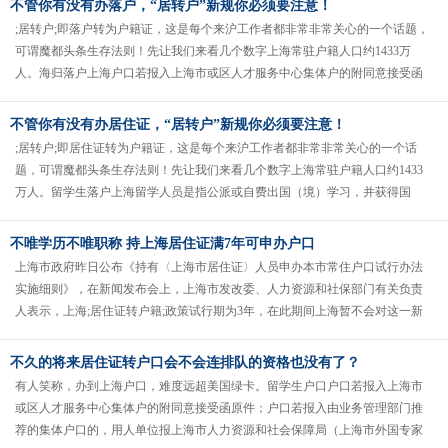
不管你有没有办落户，“居转户”新规你必须要注意！
;居转户;即落户转为户籍证，这是每个来沪工作者都非常非常关心的一个话题，
可谓魔都头条生存法则！先让我们来看几个数字上海常驻户籍人口约1433万
人。海归落户上海户口若报入上海市或区人才服务中心集体户的附同意接受函
原件；户口若报入由业务管理......
不管你有没有办居住证，“居转户”新规你必须要注意！
;居转户;即居住证转为户籍证，这是每个来沪工作者都非常非常关心的一个话
题，可谓魔都头条生存法则！先让我们来看几个数字上海常驻户籍人口约1433
万人。留学生落户上海留学人员是指公派或自费出国（境）学习，并获得国
（境）外大学本科学历、学士学......
不唯学历不唯职称 持上海居住证满7年可申办户口
上海市政府昨日公布《持有〈上海市居住证〉人员申办本市常住户口试行办法
实施细则》，在新闻发布会上，上海市发改委、人力资源和社保部门有关负责
人表示，上海;居住证转户籍;政策试行期为3年，在此期间上海暂不会对这一新
政策产生的落户上海人数总量进......
不久的将来居住证转户口会不会连排队的资格也没有了？
有人笑称，办到上海户口，难度远超美国绿卡。留学生户口户口若报入上海市
或区人才服务中心集体户的附同意接受函原件；户口若报入由业务管理部门推
荐的集体户口的，用人单位报上海市人力资源和社会保障局（上海市外国专家