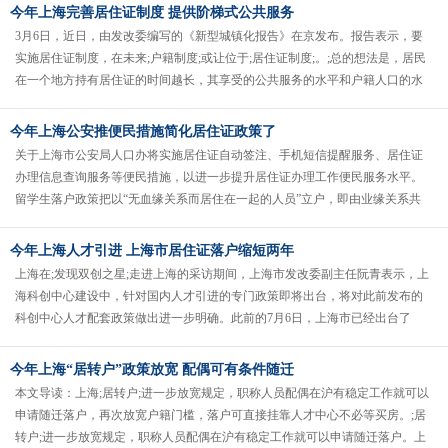
今年上海完善居住证制度 提供阶梯式公共服务
3月6日，近日，由发改委编写的《新型城镇化报告》在京发布。报告表示，要
实施居住证制度，在未来;户籍制度;或让位于;居住证制度;。;总的想法是，居民
在一个地方持有居住证的时间越长，其享受的公共服务的水平和户籍人口的水
平差距要逐步缩小。;发......
今年上海公安推便民措施简化居住证政策了
关于上海市公安局人口办将实施居住证自动签注、手机短信提醒服务、居住证
办理信息查询服务等便民措施，以进一步提升居住证办理工作便民服务水平。
留学生落户政策把以“无血缘关系而居住在一起的人员”立户，即由业缘关系共
同居住在机关、团体、学校、企业......
今年上海人才引进 上海市居住证落户缩短两年
上海在;发现双创之星;走进上海的采访期间，上海市发改委副主任阮青表示，上
海科创中心建设中，针对国内人才引进的专门政策即将出台，将对此前发布的
科创中心人才配套政策做出进一步明确。此前的7月6日，上海市已经出台了
《关于深化人才工作体制机制改......
今年上海“居转户”政策放宽 配偶可有条件随迁
本文导读：上海;居转户;进一步放宽规定，职称人员配偶在沪有稳定工作就可以
申请随迁落户，再次放宽户籍门槛，落户可直接挂靠人才中心不必等买房。;居
转户;进一步放宽规定，职称人员配偶在沪有稳定工作就可以申请随迁落户。上