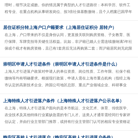
理时，细节决定成败。你的情况属于典型的人才引进路径：本科学历、软件工
程专业、在重点机构从事研发岗位、按3倍社保基数缴纳，且个人档案已因早年
积分落户调至上海——这些条件构......
居住证积分转上海户口户籍要求（上海居住证积分 居转户）
在上海，户口带来的不仅是身份认同，更直接关联到购房资格、子女教育、医
疗保障、车牌竞拍等关键生活权益。比如，非沪籍已婚人士需连续缴纳满5年社
保或个税才有购房资格，且已有1套房后无法再购第二套；而沪籍居民则无此限
制。医疗方面，上海户籍可享居...
崇明区申请人才引进条件（崇明区申请人才引进条件是什么）
上海人才引进落户政策对申请人的单位资质、岗位性质、工作年限、社保个税
缴纳等均有明确要求。根据现行政策，申请人需在上海市重点机构（指经上海
市认定的高新技术企业、跨国公司地区总部、重点产业领域企业、科研事业
单...
上海特殊人才引进落户条件（上海特殊人才引进落户公示名单）
在上海，特殊人才引进落户面向的是本市航运、文化艺术、体育、传统医学、
农业技术及其他特殊行业紧缺急需的专门人才。这类人才通常需经同行专家评
估认定，并由行业主管部门推荐，或持有行业主管部门认可的相应专业资格证
书。申请此类落户需同时满足以下条......
静安区高校人才引进落户（静安区高校人才引进落户条件）