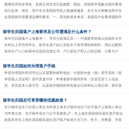
随着经济的全球化，各国之间交流日益频繁，因此，美国留学现象在国内逐渐
流行起来，现在，高中生去美国留学的人数越来越多，本文为大家解读高中生
去美国留学需要满足哪些要求。一、英语标准化考试：美国高中会要求国际学
生提供英语标准化成绩，如：SLE......
留学生归国落户上海要求及公司需满足什么条件？
留学生归国落户上海要求一、学历方面满足其一：中国教育部承认的国外大学
本科以上学历和学位。留学生落户由公安机关户政管理机构制作，用以记载和
留存住户人口的基本信息的法律文书。户口是住户和人口的总称，计家为户，
计人为口。二、学习时间：在国外学......
留学生归国如何办理落户手续
申请办理国外学历学位认证需要的材料包括，中国驻外使（领）馆开具的《留
学回国人员证明》原件及复印件；申请者留学期间所有（含首页及个人信息
页、末页及本人签字页、以及留学期间的所有签证记录和出入境记录）原件及
复印件；一张二寸彩色证件照片（蓝色......
留学生归国后可享受哪些优惠政策？
非沪籍毕业生72分用人单位为申请主体非沪籍毕业生72分可落户上海用人单位
为申请主体，非沪籍毕业生72分可直接落;沪；非上海生源高校应届生进沪就业
政策发布非上海生源高校应届生进沪落户标准分为72分。昨天，市教委、市发
改委、市人社局联合公布......