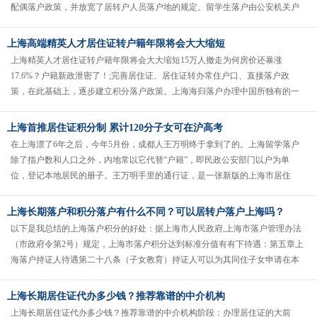
配偶落户政策，并放宽了居转户人员落户地的规定。留学生落户由公安机关户
政管理机构制作，用以记载和留存住......
上海高端精英人才居住证转户籍年限将会大大缩短
上海精英人才居住证转户籍年限将会大大缩短15万人撤走为何房价还暴涨
17.6%？户籍新政泄密了！;完善居住证、居住证转办常住户口、直接落户政
策，在此基础上，逐步建立积分落户政策。上海海归落户办理中国所独有的一
种人口管理方法。一个中国人出生......
上海首推居住证积分制 累计120分子女可在沪高考
在上海漂了6年之后，今年5月份，成都人王万明终于拿到了的。上海留学落户
除了指户数和人口之外，内地常以它代替“户籍”，即民政公安部门以户为单
位，登记本地居民的册子。王万明手里的通行证，是一张新版的上海市居住
证。7月1日，上海市正式施行《上......
上海长期落户和积分落户有什么不同？可以居转户落户上海吗？
以下是我总结的上海落户积分的好处：据上海市人民政府,上海市落户管理办法
（市政府令第2号）规定，上海市落户积分达到标准分值有有下待遇：第五章上
海落户持证人待遇第二十八条（子女教育）持证人可以为其同住子女申请在本
市接受义务教育，由居住地的区......
上海长期居住证代办多少钱？推荐靠谱的中介机构
上海长期居住证代办多少钱？推荐靠谱的中介机构阶段：办理居住证的大前