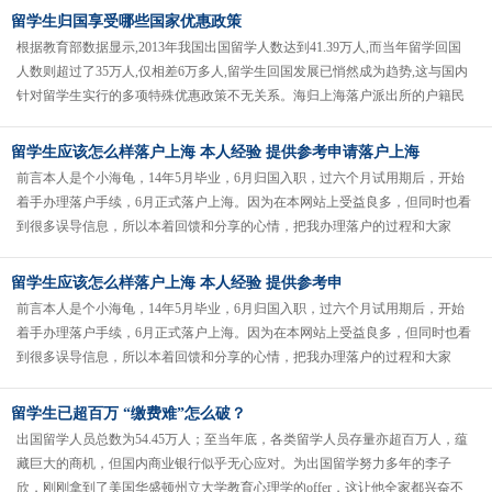
留学生归国享受哪些国家优惠政策
根据教育部数据显示,2013年我国出国留学人数达到41.39万人,而当年留学回国
人数则超过了35万人,仅相差6万多人,留学生回国发展已悄然成为趋势,这与国内
针对留学生实行的多项特殊优惠政策不无关系。海归上海落户派出所的户籍民
警，负责登记......
留学生应该怎么样落户上海 本人经验 提供参考申请落户上海
前言本人是个小海龟，14年5月毕业，6月归国入职，过六个月试用期后，开始
着手办理落户手续，6月正式落户上海。因为在本网站上受益良多，但同时也看
到很多误导信息，所以本着回馈和分享的心情，把我办理落户的过程和大家
share一下。据说办理手续......
留学生应该怎么样落户上海 本人经验 提供参考申
前言本人是个小海龟，14年5月毕业，6月归国入职，过六个月试用期后，开始
着手办理落户手续，6月正式落户上海。因为在本网站上受益良多，但同时也看
到很多误导信息，所以本着回馈和分享的心情，把我办理落户的过程和大家
share一下。据说办理手续......
留学生已超百万 “缴费难”怎么破？
出国留学人员总数为54.45万人；至当年底，各类留学人员存量亦超百万人，蕴
藏巨大的商机，但国内商业银行似乎无心应对。为出国留学努力多年的李子
欣，刚刚拿到了美国华盛顿州立大学教育心理学的offer，这让他全家都兴奋不