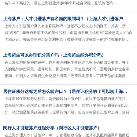
名51–100高校的，需在上海就业并缴纳6个月社会保险，且该阶段不...
上海落户：人才引进落户有名额的限制吗？（上海人才引进落户有什么好处）
上海人才引进落户真的有名额限制吗？这是不少朋友心中的疑问。其实，所
谓“名额”并非来自政府下达的硬性指标，而是源于重点机构对“紧缺急需人才”的
内部认定。每家企业在组织架构中真正被视作核心业务骨干的岗位数量有限，
尤其...
上海超生可以办理积分落户吗（上海超生能办积分吗）
在上海落户的多种路径中，你所关注的留学生落户也有明确的政策要求。每个
人的境外学历背景、进修时长、回国时间、单位性质不同，适用的条件也各不
相同。凡图人才咨询提供全类型上海落户政策咨询服务，可基于你的实际情
况，免费评估当前条件是否符合该路径......
居住证积分达标之后怎么转户口？（居住证积分够了可以转上海户口么）
上海市居住证积分达标后，是否能转为上海户口，取决于你选择的落户路径。
如果你的核心诉求是让孩子在上海参加中高考，其实只要居住证积分达到120
分，就已满足相关政策要求，无需转为户籍。但若目标是真正落户上海，目前
主流路径之一是“居住证转常住户......
闵行人才引进落户过程分享（闵行区人才引进落户）
在上海办理人才引进落户，每一步都需细致准备，尤其涉及配偶随调和档案处