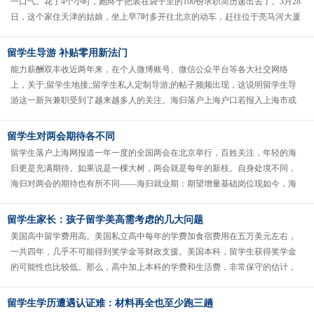
一口气。花了4个小时，她终于把装在袋子里的100份求职简历递出去了。3月28
日，这个家住天津的姑娘，坐上早7时多开往北京的动车，赶往位于亮马河大厦
会议中心的;2015春......
留学生导游 补贴零用新法门
能力薪酬双丰收近两年来，在个人微博账号、微信公众平台等各大社交网络
上，关于;留学生地接;;留学生私人定制导游;的帖子频频出现，这说明留学生导
游这一新兴兼职受到了越来越多人的关注。海归落户上海户口若报入上海市或
区人才服务中心集体户的附同意......
留学生对两会期待各不同
留学生落户上海网报道一年一度的全国两会在北京举行，百姓关注，年轻的海
归更是充满期待。如果说是一棵大树，两会就是每年的新枝。自身处境不同，
海归对两会的期待也有所不同——海归就业期：期望增量基础岗位现如今，海
归创业的路子虽然五花八门，但就业......
留学生家长：孩子留学美高需考虑的几大问题
美国高中留学费用高。美国私立高中每年的学费加食宿费用在五万美元左右，
一共四年，几乎不可能得到奖学金等财政支援。美国本科，留学生获得奖学金
的可能性也比较低。那么，高中加上本科的学费和生活费，非常保守的估计，
将在四十万美元左右。预备送孩子留......
留学生学历遭遇认证难：材料再全也至少跑三趟