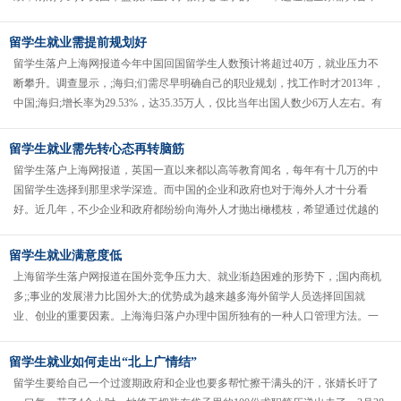
已。爸爸妈妈早早地就开......
留学生就业需提前规划好
留学生落户上海网报道今年中国回国留学生人数预计将超过40万，就业压力不
断攀升。调查显示，;海归;们需尽早明确自己的职业规划，找工作时才2013年，
中国;海归;增长率为29.53%，达35.35万人，仅比当年出国人数少6万人左右。有
专家预......
留学生就业需先转心态再转脑筋
留学生落户上海网报道，英国一直以来都以高等教育闻名，每年有十几万的中
国留学生选择到那里求学深造。而中国的企业和政府也对于海外人才十分看
好。近几年，不少企业和政府都纷纷向海外人才抛出橄榄枝，希望通过优越的
政策条件将好的人才吸引回流，助力当......
留学生就业满意度低
上海留学生落户网报道在国外竞争压力大、就业渐趋困难的形势下，;国内商机
多;;事业的发展潜力比国外大;的优势成为越来越多海外留学人员选择回国就
业、创业的重要因素。上海海归落户办理中国所独有的一种人口管理方法。一
个中国人出生后被要求选择其父......
留学生就业如何走出“北上广情结”
留学生要给自己一个过渡期政府和企业也要多帮忙擦干满头的汗，张婧长吁了