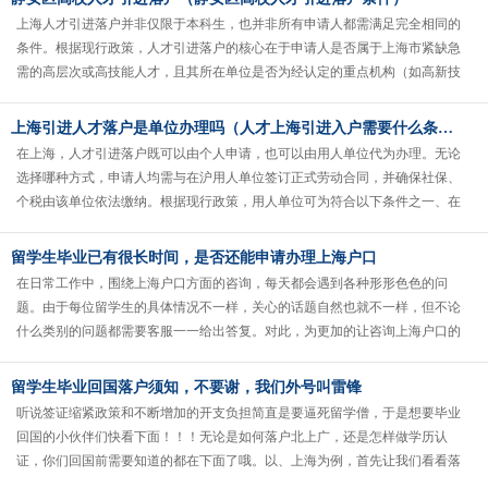
上海人才引进落户并非仅限于本科生，也并非所有申请人都需满足完全相同的
条件。根据现行政策，人才引进落户的核心在于申请人是否属于上海市紧缺急
需的高层次或高技能人才，且其所在单位是否为经认定的重点机构（如高新技
术企业、跨国公司地区总部、科研事......
上海引进人才落户是单位办理吗（人才上海引进入户需要什么条件）
在上海，人才引进落户既可以由个人申请，也可以由用人单位代为办理。无论
选择哪种方式，申请人均需与在沪用人单位签订正式劳动合同，并确保社保、
个税由该单位依法缴纳。根据现行政策，用人单位可为符合以下条件之一、在
沪工作稳定且专业（或业绩）与岗位......
留学生毕业已有很长时间，是否还能申请办理上海户口
在日常工作中，围绕上海户口方面的咨询，每天都会遇到各种形形色色的问
题。由于每位留学生的具体情况不一样，关心的话题自然也就不一样，但不论
什么类别的问题都需要客服一一给出答复。对此，为更加的让咨询上海户口的
留学生清楚地发现哪些常见事项是办理......
留学生毕业回国落户须知，不要谢，我们外号叫雷锋
听说签证缩紧政策和不断增加的开支负担简直是要逼死留学僧，于是想要毕业
回国的小伙伴们快看下面！！！无论是如何落户北上广，还是怎样做学历认
证，你们回国前需要知道的都在下面了哦。以、上海为例，首先让我们看看落
户须知：落户要求1、在国内从未办理......