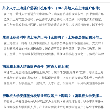
否...
外来人才上海落户需要什么条件？（2026外地人在上海落户条件）
在上海，通过人才引进方式申请落户，确实有明确的政策条件。如果你所在单
位属于上海市重点机构，并且你本人符合特定人才类别，同时在沪工作稳定、
岗位与专业或业绩相匹配，就有可能走通这条路径。根据现行政策，以下十类
人才可由用人单位为其申办本...
居住证积分对申请上海户口有什么影响？（上海市居住证积分与上海户口的区别）
在上海生活，持有《上海市居住证》是许多公共服务和权益的基础。尤其对于
计划长期发展的外地居民来说，居住证不仅是身份凭证，更是连接教育、医
疗、交通、住房等城市资源的关键载体。居住证的核心价值之一，体现在与积
分制度的联动上。当积分达到120分......
南通和上海人结婚落户条件（南通人在上海）
南通与上海居民结婚后申请上海户口，属于“配偶投靠落户”范畴，需满足上海
市现行户籍政策的具体条件。根据现行政策，上海户籍政策体系多元，包含应
届生落户、留学生落户、居转户、人才引进、投靠落户、积分相关通道等多种
路径，其中配偶投靠...
密歇根大学安娜堡分校毕业可以落户上海吗？（密歇根大学安娜堡分校在哪）
密歇根大学安娜堡分校毕业可以落户上海吗？根据现行政策，毕业于世界排名
前50高校的留学回国人员，在上海全职就业后可直接申请落户；毕业于世界排