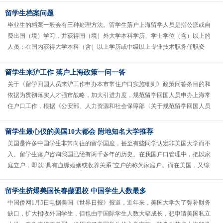
留学生档案问题
毕业生的档案一般会有三种处理方法。留学生落户上海留学人员是指公派或自
费出国（境）学习，并获得国（境）外大学本科学历、学士学位（含）以上的
人员；在国内获得大学本科（含）以上学历或中级以上专业技术职务任职资
格，并到国（境）外高等院校、科研机......
留学生来沪工作 落户上海政策一问一答
关于《留学回国人员来沪工作申办本市常住户口实施细则》政策问答条目的和
依据为贯彻落实人才强市战略，加大引进力度，规范留学回国人员申办上海常
住户口工作，根据《公安部、人力资源和社会保障部〈关于规范留学回国人员
落户工作有关政策的通知〉》和市委......
留学生最心仪的美国10大都会 附地知名大学推荐
美国是许多中国学生非常向往的留学国度，甚至有些同学认定非美国大学而不
入。留学生落户咨询我国已经有两千多年的历史。在我国户口管理中，把以家
庭立户，即以“具有血缘婚姻或收养关系”立户的称为家庭户。而在美国，又综
合评出了十大留学生心仪的城市，......
留学生挤爆美国长春藤盟校 中国学生人数最多
中国侨网1月5日电据美国《世界日报》报道，近年来，美国大学为了弥补财务
缺口，扩大招收外国学生，但也由于国际学生人数大幅成长，想申请美国私立