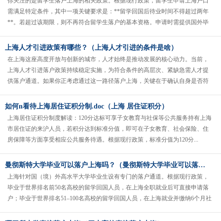
你关注的是留学生落户上海的相关政策。根据现行政策，留学生申请上海户口
需满足特定条件，其中一项关键要求是：**留学回国后待业时间不得超过两年
**。若超过该期限，则不再符合留学生落户的基本资格。申请时需提供国外毕
业证书、成绩单等材料，并通过......
上海人才引进政策有哪些？（上海人才引进的条件是啥）
在上海这座高度开放与创新的城市，人才始终是推动发展的核心动力。当前，
上海人才引进落户政策持续稳定实施，为符合条件的高层次、紧缺急需人才提
供落户通道。如果你正考虑通过这一路径落户上海，关键在于确认自身是否符
合政策明确列出的资格条件，并了解......
如何n看待上海居住证积分制.doc（上海 居住证积分）
上海居住证积分制度解读：120分达标可享子女教育与社保等公共服务持有上海
市居住证的来沪人员，若积分达到标准分值，即可在子女教育、社会保险、住
房保障等方面享受相应公共服务待遇。根据现行政策，标准分值为120分...
曼彻斯特大学毕业可以落户上海吗？（曼彻斯特大学毕业可以落户上海吗现在）
上海针对国（境）外高水平大学毕业生设有专门的落户通道。根据现行政策，
毕业于世界排名前50名高校的留学回国人员，在上海全职就业后可直接申请落
户；毕业于世界排名51–100名高校的留学回国人员，在上海就业并缴纳6个月社
会保险（不设社保基数要......