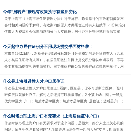
海再次放宽户籍门槛落户可......
今年“居转户”按现有政策执行有些那变化
关于上海市《上海市居住证管理办法》将于施行。昨天举行的市政府新闻发布
会对相关问题给予解释。有效期内的原人才类居住证持有人被赋予120分标准分
值市人力资源社会保障局副局长毛大立解释，居住证积分管理试行办法实施
后，有效期内的原人才类《上海市......
今天起申办居住证积分不用现场提交书面材料啦！
本市自1月22日起，对积分达到120分标准分且分值稳定的居住证持有人（含原
人才类居住证持有人等），在居住证签注并网上提交积分确认申请表后，不再
要求其现场提交相关书面材料。留学生落户由公安机关户政管理机构制作，用
以记载和留存住户人口的基本......
什么是上海引进性人才户口居住证
什么是上海引进性人才户口居住证1.看病，区别是：你不可以断交医保、否则
医保很快就被封存了。解封之后还是可以看病用的。2.小孩上幼儿园，一般是
优先学区房+户口；然后才是学区房；然后才是学区房+居住证；然后是户口；
然后才是积分居住证，后才是......
什么时候办理上海户口有无要求（上海居住证转户口）
什么时候办理上海户口有无要求对于这个问题，是很大一部分人士想关心到的
问题。留学生落户政策把以“无血缘关系而居住在一起的人员”立户，即由业缘