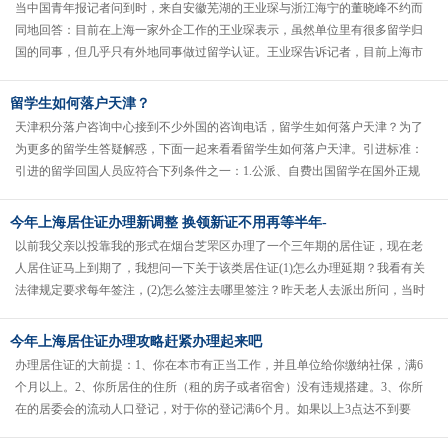
当中国青年报记者问到时，来自安徽芜湖的王业琛与浙江海宁的董晓峰不约而
同地回答：目前在上海一家外企工作的王业琛表示，虽然单位里有很多留学归
国的同事，但几乎只有外地同事做过留学认证。王业琛告诉记者，目前上海市
对留学硕士的落户要求是要在回国的......
留学生如何落户天津？
天津积分落户咨询中心接到不少外国的咨询电话，留学生如何落户天津？为了
为更多的留学生答疑解惑，下面一起来看看留学生如何落户天津。引进标准：
引进的留学回国人员应符合下列条件之一：1.公派、自费出国留学在国外正规
大学获得学士以上学位人员；2.......
今年上海居住证办理新调整 换领新证不用再等半年-
以前我父亲以投靠我的形式在烟台芝罘区办理了一个三年期的居住证，现在老
人居住证马上到期了，我想问一下关于该类居住证(1)怎么办理延期？我看有关
法律规定要求每年签注，(2)怎么签注去哪里签注？昨天老人去派出所问，当时
民警说是要重新提交申请材......
今年上海居住证办理攻略赶紧办理起来吧
办理居住证的大前提：1、你在本市有正当工作，并且单位给你缴纳社保，满6
个月以上。2、你所居住的住所（租的房子或者宿舍）没有违规搭建。3、你所
在的居委会的流动人口登记，对于你的登记满6个月。如果以上3点达不到要
求，肯定无法办理居住证的。特......