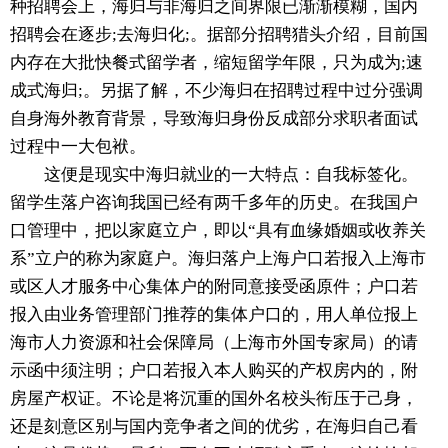
种招聘会上，海归与非海归之间界限已渐渐模糊，国内
招聘会在逐步;去海归化;。据部分招聘猎头介绍，目前国
内存在大批快餐式留学者，缩短留学年限，只为成为;速
成式海归;。另据了解，不少海归在招聘过程中过分强调
自身海外教育背景，导致海归身份反成部分求职者面试
过程中一大包袱。
这便是现实中海归就业的一大特点：自我标签化。
留学生落户咨询我国已经有两千多年的历史。在我国户
口管理中，把以家庭立户，即以“具有血缘婚姻或收养关
系”立户的称为家庭户。海归落户上海户口若报入上海市
或区人才服务中心集体户的附同意接受函原件；户口若
报入由业务管理部门推荐的集体户口的，用人单位报上
海市人力资源和社会保障局（上海市外国专家局）的请
示函中须注明；户口若报入本人购买的产权房内的，附
房屋产权证。不论是将沉重的国外名校头衔压于己身，
还是刻意区别与国内竞争者之间的优劣，在海归自己看