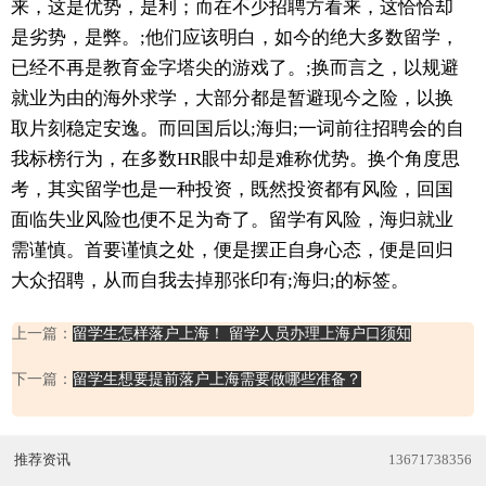
来，这是优势，是利；而在不少招聘方看来，这恰恰却
是劣势，是弊。;他们应该明白，如今的绝大多数留学，
已经不再是教育金字塔尖的游戏了。;换而言之，以规避
就业为由的海外求学，大部分都是暂避现今之险，以换
取片刻稳定安逸。而回国后以;海归;一词前往招聘会的自
我标榜行为，在多数HR眼中却是难称优势。换个角度思
考，其实留学也是一种投资，既然投资都有风险，回国
面临失业风险也便不足为奇了。留学有风险，海归就业
需谨慎。首要谨慎之处，便是摆正自身心态，便是回归
大众招聘，从而自我去掉那张印有;海归;的标签。
上一篇：
留学生怎样落户上海！ 留学人员办理上海户口须知
下一篇：
留学生想要提前落户上海需要做哪些准备？
推荐资讯
13671738356