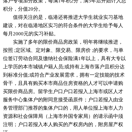
落户专项加分政策，每满1年积2分，满5年后开始计入总
积分，分值20分。
值得关注的是，临港还将推进大学生就业实习基地
建设，对在临港地区实习的符合条件的大学生给予每人
每月2000元的实习补贴。
实施了多年的限价商品房政策，明年将继续推进，
按照 ;定区域、定对象、限交易、限房价 ;的要求，与单
位签订劳动合同及缴纳社会保险满1年以上，具有大专以
上学历的本市城镇户籍人员;或持有上海市落户且积分达
到标准分值;或符合产业发展需求，拥有一定技能的技术
骨干，且具有购买本市商品住房资格的人才可以申请购
买限价商品房。留学生户口户口若报入上海市或区人才
服务中心集体户的附同意接受函原件；户口若报入由业
务管理部门推荐的集体户口的，用人单位报上海市人力
资源和社会保障局（上海市外国专家局）的请示函中须
注明；户口若报入本人购买的产权房内的，附房屋产权