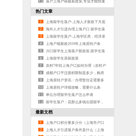
办具体条件和办理流程及攻
落户上海户籍最新政策,专业才能快速
落户上海户籍
热门文章
上海留学生落户-上海人才新政下月底
公布 居住证最快两
海外人才引进办理上海户口 留学生落
户上海2018
上海留学生落户-上海学区房，经济承
受不了怎么办？
上海户籍新政2019年上海居转户条
件，最全解读在这里！
2022留学生上海落户新政策,留学生落
户上海看这里！
上海留学生居留政策
农村7年转上海户口如何办理（农村户
口转到上海）
成都户口平迁面积限制是多少，购房
入户条件是什么
上海居转户资讯：办理暂住证需要多
长时间？照片格式要求是什么？
上海居转户详细攻略，需要什么条
件？如何准备材料？
单位办理留学生落户怎么申请
留学生落户：花那么多钱出国留学，
为什么外语还是一塌糊涂
最新文档
上海户口积分要多少分（上海市户口
积分政策）
上海人才引进落户条件是什么（上海