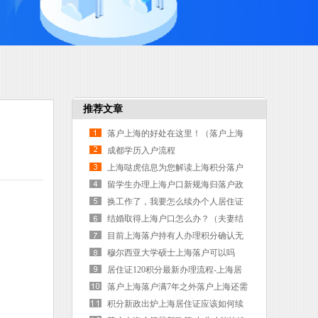
推荐文章
落户上海的好处在这里！（落户上海
的坏处）
成都学历入户流程
上海哒虎信息为您解读上海积分落户
评分标准（上海落户2026积分落户）
留学生办理上海户口新规海归落户政
策
换工作了，我要怎么续办个人居住证
积分？（换工作了工作居住证可以延
结婚取得上海户口怎么办？（夫妻结
期嘛）
婚上海户口怎么获得）
目前上海落户持有人办理积分确认无
需现场提交书面材料
穆尔西亚大学硕士上海落户可以吗
（穆尔西呀大学）
居住证120积分最新办理流程-上海居
住证办理
落户上海落户满7年之外落户上海还需
要哪些条件？
积分新政出炉上海居住证应该如何续