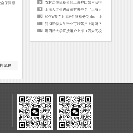
海户口后社保卡需要更换吗）
农村居住证积分转上海户口如何获得
社会保障跟
（上海市居住证积分转落户）
上海人才引进政策有哪些？（上海人
才引进的条件是啥）
如何n看待上海居住证积分制.doc（上
海 居住证积分）
曼彻斯特大学毕业可以落户上海吗？
（曼彻斯特大学毕业可以落户上海吗
哪四所大学直接落户上海（四大高校
现在）
直接落户上海）
料 流程