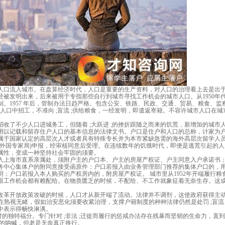
市人口流入城市。在盘算经济时代，人口是重要的生产资料，对人口的治理看上去是出
2年就已经被发明出来，后来被用于专指那些自行到城市寻找工作机会的城市人口。从1950年
管制。1957 年后，管制办法日趋严格。包含公安、铁路、民政、交通、贸易、粮食、监
夫人口中招工，不准向 ;盲流 ;供给粮食，一经发明，即遣返寄籍。不容许城市人口在
城市招收了不少人口进城务工，但随着 ;大跃进 ;的挫折跟随之而来的饥荒，新增加的城市
用以记载和留存住户人口的基本信息的法律文书。户口是住户和人口的总称，计家为
属于国家认定的高层次人才或者具有特殊专长并为本市紧缺急需的海外高层次留学人
市外国专家局)申报，经审核同意后受理。在连续数年的饥饿时代，即便是逃荒引起的
属性，变成一种坚持社会牢固的须要。
入上海市直系亲属处，须附户主的户口本、户主的房屋产权证、户主同意入户承诺书
务中心集体户的附同意接受函原件；户口若报入由业务管理部门推荐的集体户口的，
；户口若报入本人购买的产权房内的，附房屋产权证。 城市里从1952年开端履行粮
质跟工作机会都有赖配给。在物质匮乏的时候，不配给、不工作就象征着无奈生存。这
被改革开放政策攻破的时候，人口才从新开端了流动。法律并不调剂，这使政府获得主
存在熟视无睹，假如治安恶化须要收紧治理，支撑户籍制度的种种法律仍然是处罚 ;盲流 
;中表示得畅快淋漓。
面对的独特福分。专门针对 ;非法 ;迁徙而履行的惩戒办法存在残暴而坚韧的生命力，直到2
革的呐喊，但老是无奈真正推行。