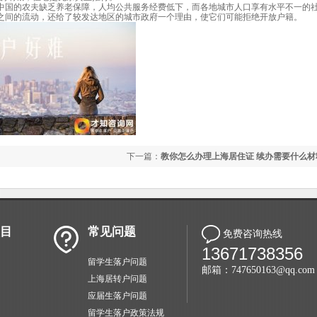
中国的农夫缺乏养老保障，人均公共服务经费低下，而各地城市人口享有水平不一的
之间的流动，还给了较发达地区的城市政府一个理由，使它们可能拒绝开放户籍。
下一篇：
教你怎么办理上海居住证 续办需要什么材
目
常见问题
免费咨询热线
13671738356
留学生落户问题
邮箱：747650163@qq.com
上海居转户问题
应届生落户问题
留学生落户政策法规