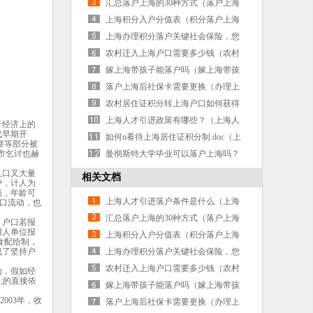
人才引进落户条件是什么样的）
汇总落户上海的30种方式（落户上海
的三种方案）
上海积分入户分值表（积分落户上海
积分表）
上海办理积分落户关键社会保险，您
了解吗？（上海积分落户办理流程）
农村迁入上海户口需要多少钱（农村
迁入上海户口需要多少钱一个月）
嫁上海带孩子能落户吗（嫁上海带孩
子能落户吗现在）
落户上海后社保卡需要更换（办理上
海户口后社保卡需要更换吗）
农村居住证积分转上海户口如何获得
（上海市居住证积分转落户）
上海人才引进政策有哪些？（上海人
于经济上的
代早期开
才引进的条件是啥）
如何n看待上海居住证积分制.doc（上
察等部分被
城市乞讨也赫
海 居住证积分）
曼彻斯特大学毕业可以落户上海吗？
（曼彻斯特大学毕业可以落户上海吗
人口又大量
相关文档
户，计人为
现在）
员，年龄可
上海人才引进落户条件是什么（上海
人口流动，也
人才引进落户条件是什么样的）
汇总落户上海的30种方式（落户上海
；户口若报
用人单位报
的三种方案）
上海积分入户分值表（积分落户上海
食配给制，
成了坚持户
积分表）
上海办理积分落户关键社会保险，您
了解吗？（上海积分落户办理流程）
农村迁入上海户口需要多少钱（农村
动，假如经
;的直接依
迁入上海户口需要多少钱一个月）
嫁上海带孩子能落户吗（嫁上海带孩
003年，收
子能落户吗现在）
落户上海后社保卡需要更换（办理上