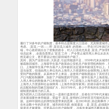
履行了50多年的户籍制度，基本特点是限度人口流动，尤其限度城
考虑。 ;盲流 ;一词——即 ;盲目流入城市 ;的简称——早在195
端，中心政府就出台了密集的政令，对人口流动尤其是 ;盲流 ;严加
动员起来， ;全面负责禁止‘盲流’工作 ；严令禁止城市用人单位从农
然见诸公文，更不要说让他们获得城市户籍了。
其间，因为产业部分的 ;大跃进 ;引起劳能源不足，1950年代末从
被疏散回城市。上海留学生落户政策由公安机关户政管理机构制作，
口。上海留学生落户申办落户人员年龄距法定退休年龄须五年以上。
适当放宽，但须由用人单位先向上海市人力资源和社会保障局(上海
受到严格的限度。从某种水平上来说，这使得户籍制度超出了其经济
户口与配给制捆绑，加剧了户籍制度的守旧性。留学生落户上海若报
入用人单位的附集体户口本地址首页；户口若报入上海市或区人才服
上海市人力资源和社会保障局（上海市外国专家局）的请示函中须注明
此后配给制的范畴又陆续扩大，到1970年代，多少乎所有的生活物
籍制度的最有力的工具。
因为把持人口流动的目标之一是推行盘算经济，后者在1970年代末
济发展须要外来劳能源，受益于 ;盲流 ;发明的GDP的官员可能对其
据。这种中国特点的弹性制度带来的恶果，在2003年的 ;孙志刚事件 
在长达数十年的历史里，城市的排斥跟 ;收留遣送 ；是 ;盲流 ;必须
留遣送才被废除。但更高品位的户籍制度， 20多年来诚然不断有改