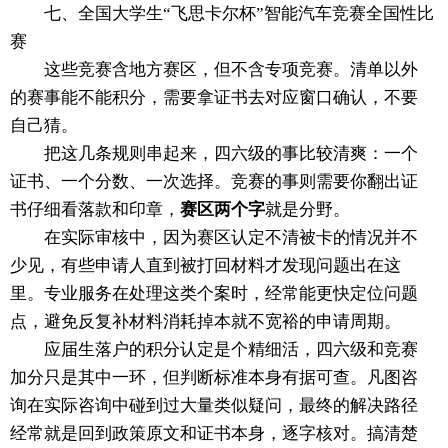
七、全国大学生“飞思卡尔杯”智能汽车竞赛全国性比
赛
这些竞赛含地方赛区，但不含专项竞赛。清单以外
的赛事能不能积分，需要拿证书去对应窗口确认，不要
自己猜。
把这几条规则串起来，四六级的事比较清爽：一个
证书、一个分数、一次选择。竞赛的事则需要你翻出证
书仔细看落款和印章，
赛区两个字
就是分野。
在实际审核中，因为赛区认定不清被卡的情况并不
少见，有些申请人直到被打回材料才发现问题出在这
里。专业服务在处理这类个案时，经常能更快定位问题
点，避免反复补材料消耗掉本就不宽裕的申请周期。
应届生落户的积分认定是个精细活，四六级和竞赛
加分只是其中一环，但判断标准本身有据可查。凡图咨
询在实际咨询中碰到过大量类似疑问，最终的解决路径
经常就是回到政策原文和证书本身，逐字核对。搞清楚