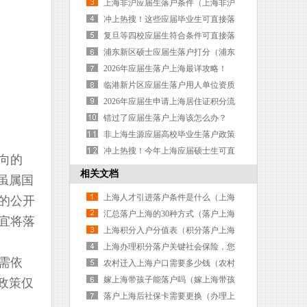
上海（上海高校应届毕业落户政策）
上海非沪应届生落户条件（上海非沪
应届生落户条件要求）
冲上热搜！这些应届毕业生可直接落
户上海（4所高校应届毕业生可直接落
复旦等四校应届生符合条件可直接落
户上海）
户上海（复旦应届毕业生落户上海）
浦东新区硕士应届生落户打分（浦东
人才落户要多长时间）
2026年应届生落户上海最详攻略！
（2026年上海应届生落户政策）
临港新片区应届生落户用人单位资质
申报条件（临港新片区人才落户政
2026年应届生申请上海居住证积分流
策）
程（上海居住证积分应届毕业生）
错过了应届生落户上海该怎么办？
（上海应届毕业生错过落户时间）
非上海生源应届高校毕业生落户政策
（非上海应届高校毕业生落户流程）
冲上热搜！今年上海应届硕士生可直
向的
接落户！（应届硕士毕业生上海落户
相关文档
虽属国
条件）
上海人才引进落户条件是什么（上海
的公开
人才引进落户条件是什么样的）
汇总落户上海的30种方式（落户上海
宜将落
的三种方案）
上海积分入户分值表（积分落户上海
积分表）
上海办理积分落户关键社会保险，您
需依
了解吗？（上海积分落户办理流程）
农村迁入上海户口需要多少钱（农村
迁入上海户口需要多少钱一个月）
嫁上海带孩子能落户吗（嫁上海带孩
政策仅
子能落户吗现在）
落户上海后社保卡需要更换（办理上