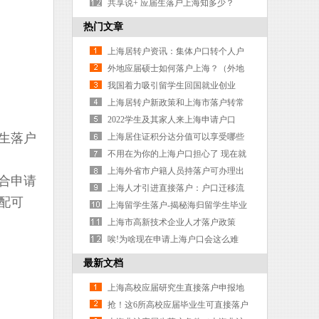
毕业生落户上海需要什么条件）
共享说+ 应届生落户上海知多少？
（应届生落户上海时间限制）
热门文章
上海居转户资讯：集体户口转个人户
口申请书应该怎么写？
外地应届硕士如何落户上海？（外地
硕士研究生落户上海要求）
我国着力吸引留学生回国就业创业
上海居转户新政策和上海市落户转常
住户口的办理条件以及落户流
2022学生及其家人来上海申请户口
生落户
上海居住证积分达分值可以享受哪些
待遇呢
不用在为你的上海户口担心了 现在就
教你如何快速落户上海户口
上海外省市户籍人员持落户可办理出
合申请
入境证件
上海人才引进直接落户：户口迁移流
配可
程（上海人才引进落户最后一步把户
上海留学生落户-揭秘海归留学生毕业
口迁出怎么网上办理）
回国如何落户上海
上海市高新技术企业人才落户政策
（上海高新技术企业人才引进落户政
唉!为啥现在申请上海户口会这么难
策）
呀！
最新文档
上海高校应届研究生直接落户申报地
点（上海市高校研究生落户政策）
抢！这6所高校应届毕业生可直接落户