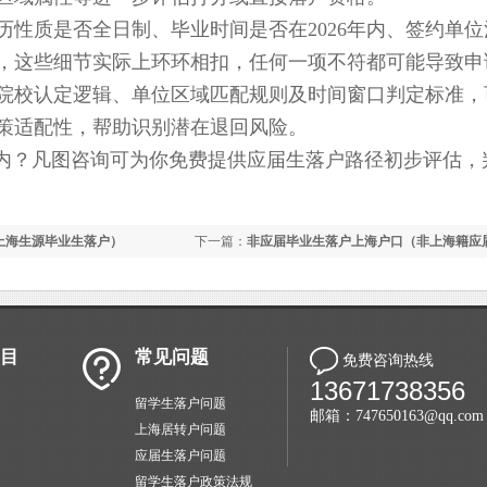
质是否全日制、毕业时间是否在2026年内、签约单位
，这些细节实际上环环相扣，任何一项不符都可能导致申
的院校认定逻辑、单位区域匹配规则及时间窗口判定标准，
策适配性，帮助识别潜在退回风险。
内？凡图咨询可为你免费提供应届生落户路径初步评估，
非上海生源毕业生落户）
下一篇：
非应届毕业生落户上海户口（非上海籍应
户）
目
常见问题
免费咨询热线
13671738356
留学生落户问题
邮箱：747650163@qq.com
上海居转户问题
应届生落户问题
留学生落户政策法规