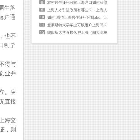
海户口后社保卡需要更换吗）
农村居住证积分转上海户口如何获得
届生落
（上海市居住证积分转落户）
上海人才引进政策有哪些？（上海人
落户通
才引进的条件是啥）
如何n看待上海居住证积分制.doc（上
海 居住证积分）
曼彻斯特大学毕业可以落户上海吗？
（曼彻斯特大学毕业可以落户上海吗
哪四所大学直接落户上海（四大高校
，也不
现在）
直接落户上海）
日制学
不得与
创业并
立。应
无直接
上海交
证，则