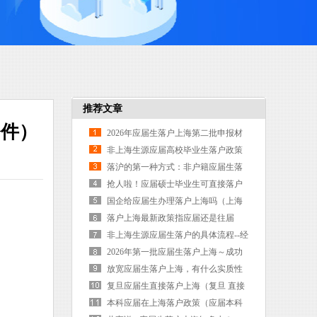
推荐文章
条件）
2026年应届生落户上海第二批申报材
料（上海市落户第二批）
非上海生源应届高校毕业生落户政策
（非上海应届高校毕业生落户流程）
落沪的第一种方式：非户籍应届生落
户（上海非户籍应届生落户）
抢人啦！应届硕士毕业生可直接落户
上海了（硕士毕业生如何落户上海）
国企给应届生办理落户上海吗（上海
国企工作是不是入上海户口）
落户上海最新政策指应届还是往届
（上海新的落户政策只包含应届生
非上海生源应届生落户的具体流程--经
嘛）
验贴（非上海生源应届普通高校毕业
2026年第一批应届生落户上海～成功
生落户）
（上海应届生落户第一批结果什么时
放宽应届生落户上海，有什么实质性
候出）
意义？（放宽应届生落户上海,有什么
复旦应届生直接落户上海（复旦 直接
实质性意义吗）
落户）
本科应届在上海落户政策（应届本科