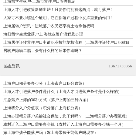
上海留学生落户-上海市常住户口管理规定
上海人才引进政策新鲜出炉！只要你们拥有这两点，就可落户！
大家可不要小瞧这个证明，它在你落户过程中发挥重要的作用！
上海居转户资讯：进城落户农民还享有土地承包权吗
海归留学生就业落户上 海就业落户流程及办理
上海居住证转常住户口申请职业技能复核流程（上海居住证转户口职称目
录有哪些中级职称）
居转户隐瞒二胎，会有什么样的后果你造吗？
热点资讯
13671738356
上海户口积分要多少分（上海市户口积分政策）
上海人才引进落户条件是什么（上海人才引进落户条件是什么样的）
汇总落户上海的30种方式（落户上海的三种方案）
上海积分入户分值表（积分落户上海积分表）
上海办理积分落户关键社会保险，您了解吗？（上海积分落户办理流程）
农村迁入上海户口需要多少钱（农村迁入上海户口需要多少钱一个月）
嫁上海带孩子能落户吗（嫁上海带孩子能落户吗现在）