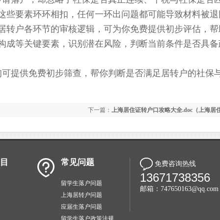
这些要素环环相扣，任何一环出问题都可能导致材料被退
居转户各环节的审核逻辑，可为你免费提供初步评估，帮
构成等关键要素，识别潜在风险，判断当前条件是否具备
可提供免费初步筛查，帮你判断是否满足居转户的社保
）
下一篇：
上海居住证转户口攻略大全.doc（上海居
口流程 一网通）
目
常见问题
免费咨询热线
13671738356
留学生落户问题
邮箱：747650163@qq.com
上海居转户问题
应届生落户问题
留学生落户政策法规