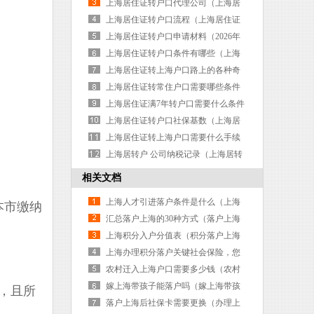
件一览！（上海居住证转户口流程 一
上海居住证转户口代理公司（上海居
网通）
转户需要公司做什么）
上海居住证转户口流程（上海居住证
转户口办理流程）
上海居住证转户口申请材料（2026年
上海居住证转户口政策新规办理条件
上海居住证转户口条件有哪些（上海
流程）
居住证转户口的条件）
上海居住证转上海户口路上的各种奇
葩遭遇（上海居住证转户口要求）
上海居住证转常住户口需要哪些条件
（上海居住证转上海户口办理流程）
上海居住证满7年转户口需要什么条件
（上海市居住证满七年落户如何办
上海居住证转户口社保基数（上海居
理）
住证转户口社保基数会变吗）
上海居住证转上海户口需要什么手续
（居住证转户口上海户口需要哪些资
上海居转户 公司纳税记录（上海居转
料）
户公司性质有要求吗）
相关文档
上海人才引进落户条件是什么（上海
本市缴纳
人才引进落户条件是什么样的）
汇总落户上海的30种方式（落户上海
的三种方案）
上海积分入户分值表（积分落户上海
积分表）
上海办理积分落户关键社会保险，您
了解吗？（上海积分落户办理流程）
农村迁入上海户口需要多少钱（农村
迁入上海户口需要多少钱一个月）
嫁上海带孩子能落户吗（嫁上海带孩
，且所
子能落户吗现在）
落户上海后社保卡需要更换（办理上