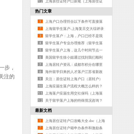
通）
海居住证转上海户口办理流程）
上海居住证转户口新规（上海居住证
转户口2026新政策）
热门文章
上海户口办理符合以下条件可直接落
户上海
上海留学生落户-上海复旦交大综评录
取全出炉，魔都70
留学生落户：上海，户口已经不是我
们发展的障碍
留学生落户专业办理推荐（留学生落
户条件2026）
留学生落户上海，这几个时间节点一
定要清楚（留学生落户上海 时间）
美国留学生徐小姐通过找到我们顺利
落户上海
上海居转户资讯：成都市积分在哪里
一步，
办理
海外留学归来的人才落户江苏省新政
关注的
策海归落户
关注：居住证转上海户口（居转户）
两大最新变化您知道吗？
上海应届生落户流程大概怎么样的？
（上海应届生落户流程）
上海落户应届生用交社保吗（上海落
户要求应届生）
关于留学落户上海的特殊情况咨询？
（上海留学生落户咨询热线）
最新文档
上海居住证转户口攻略大全.doc（上海
居住证转户口流程 一网通）
上海居住证转户籍申办条件和激励条