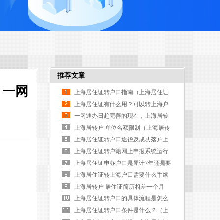
推荐文章
 一网
上海居住证转户口指南（上海居住证
转上海户口条件2026）
上海居住证有什么用？可以转上海户
口吗？（上海居住证转户口流程 一网
一网通办日趋完善的现在，上海居转
通）
户还需要申请人自行准备哪些材料？
上海居转户 单位名额限制（上海居转
户有工资要求吗）
上海居住证转户口途径及成功落户上
海（2026年上海居住证转户口政策新
上海居住证转户籍网上申报系统运行
规办理条件流程）
（2026年上海居住证转户口政策新规
上海居住证申办户口是累计7年还是要
办理条件流程）
连续（上海居住证多少年可以申请上
上海居住证转上海户口需要什么手续
海户口）
（居住证转户口上海户口需要哪些资
上海居转户 居住证简历相差一个月
料）
（上海居转户 居住证办晚了）
上海居住证转户口的具体流程是怎么
样的？（上海居住证转户口流程 一网
上海居住证转户口条件是什么？（上