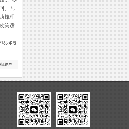
回。凡
助梳理
政策适
与职称要
住证转户