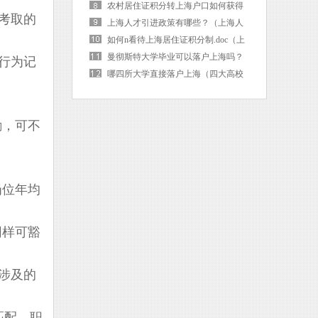
海户口后社保卡需要更换吗）
农村居住证积分转上海户口如何获得
考取的
（上海市居住证积分转落户）
上海人才引进政策有哪些？（上海人
才引进的条件是啥）
如何n看待上海居住证积分制.doc（上
海 居住证积分）
曼彻斯特大学毕业可以落户上海吗？
行为记
（曼彻斯特大学毕业可以落户上海吗
哪四所大学直接落户上海（四大高校
现在）
直接落户上海）
励，可不
岗位年均
同样可豁
涉及的
匹配、职