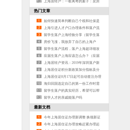
然！
上海居转户：一桩离奇的案子：卖房
子后不迁出户口反给新生儿落户
热门文章
如何快速简单判断自己个税和社保是
否符合申请条件呢？
上海引进人才户口办理条件和落户流
程及申请材料-
留学生落户上海经验分享（留学生落
户上海政策趋势）
房价飞涨，我放弃了自己的上海户
口，逃离北上广了，好想哭！
留学生落户流程，落户上海超详细攻
略！（留学生落户上海步骤）
应届生落户上海应该怎么办？（应届
生落户上海的好处）
上海居转户资讯：2019年深圳落户新
政策新生儿落户新政策
上海居住证积分新政策加分指标及分
值情况分析
上海居住证8月17日起可自动签注办理
有效期将延长一年
海归回国选定自己的第一份工作时需
谨慎考量
留学生落户的真实经历，希望可以帮
到大家
留学人才的亲戚能落户吗
最新文档
今年上海居住证办理新调整 换领新证
不用再等半年-
今年上海居住证办理攻略赶紧办理起