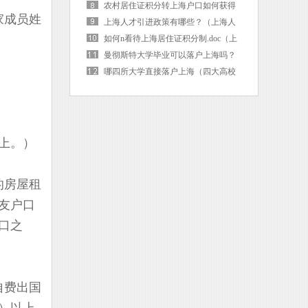
海户口后社保卡需要更换吗）
农村居住证积分转上海户口如何获得
家成员姓
（上海市居住证积分转落户）
上海人才引进政策有哪些？（上海人
才引进的条件是啥）
如何n看待上海居住证积分制.doc（上
海 居住证积分）
曼彻斯特大学毕业可以落户上海吗？
（曼彻斯特大学毕业可以落户上海吗
哪四所大学直接落户上海（四大高校
现在）
直接落户上海）
上。）
的房屋租
友户口
口之
自费出国