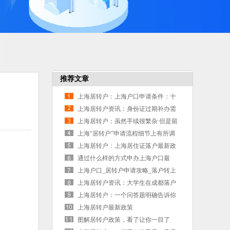
推荐文章
上海居转户：上海户口申请条件：十
一类人才可办理上海户口
上海居转户资讯：身份证过期补办需
要什么材料？
上海居转户：虽然手续很繁杂 但是留
学生落户是相对较简单的落户方式了
上海“居转户”申请流程细节上有所调
整
上海居转户：上海居住证落户最新政
策
通过什么样的方式申办上海户口最
快？居转户可以不讲时间和收入
上海户口_居转户申请攻略_落户转上
海户口申请条件
上海居转户资讯：大学生在成都落户
条件2019年是如何规定的？
上海居转户：一个问答题明确告诉你
上海户口有什么好处,落户上海需要满
上海居转户最新政策
足什
图解居转户政策，看了让你一目了