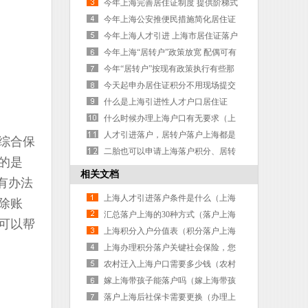
来吧
今年上海完善居住证制度 提供阶梯式
公共服务
今年上海公安推便民措施简化居住证
政策了
今年上海人才引进 上海市居住证落户
缩短两年
今年上海“居转户”政策放宽 配偶可有
条件随迁
今年“居转户”按现有政策执行有些那
变化
今天起申办居住证积分不用现场提交
书面材料啦！
什么是上海引进性人才户口居住证
什么时候办理上海户口有无要求（上
海居住证转户口）
人才引进落户，居转户落户上海都是
综合保
途径
二胎也可以申请上海落户积分、居转
的是
户.....
相关文档
没有办法
上海人才引进落户条件是什么（上海
除账
人才引进落户条件是什么样的）
汇总落户上海的30种方式（落户上海
可以帮
的三种方案）
上海积分入户分值表（积分落户上海
积分表）
上海办理积分落户关键社会保险，您
了解吗？（上海积分落户办理流程）
农村迁入上海户口需要多少钱（农村
迁入上海户口需要多少钱一个月）
嫁上海带孩子能落户吗（嫁上海带孩
子能落户吗现在）
落户上海后社保卡需要更换（办理上