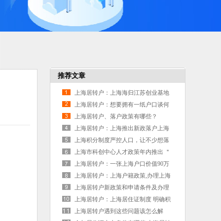
推荐文章
上海居转户：上海海归江苏创业基地
落户仪征
上海居转户：想要拥有一纸户口谈何
容易，但是总是会有办法解决上海户
上海居转户、落户政策有哪些？
口问题
上海居转户：上海推出新政落户上海
人才引进条件办理
上海积分制度严控人口，让不少想落
户上海的人走上了“居转户”
上海市科创中心人才政策年内推出 ＂
居转户＂最快两年
上海居转户：一张上海户口价值90万
你招架得住吗？
上海居转户：上海户籍政策,办理上海
户籍条件解读：你还在犹豫什么
上海居转户新政策和申请条件及办理
流程集锦放送
上海居转户：上海居住证制度 明确积
分落户通道
上海居转户遇到这些问题该怎么解