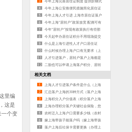
来吧
今年上海完善居住证制度 提供阶梯式
公共服务
今年上海公安推便民措施简化居住证
政策了
今年上海人才引进 上海市居住证落户
缩短两年
今年上海“居转户”政策放宽 配偶可有
条件随迁
今年“居转户”按现有政策执行有些那
变化
今天起申办居住证积分不用现场提交
书面材料啦！
什么是上海引进性人才户口居住证
什么时候办理上海户口有无要求（上
海居住证转户口）
人才引进落户，居转户落户上海都是
途径
二胎也可以申请上海落户积分、居转
户.....
相关文档
上海人才引进落户条件是什么（上海
人才引进落户条件是什么样的）
汇总落户上海的30种方式（落户上海
这里编
的三种方案）
上海积分入户分值表（积分落户上海
，这是
积分表）
上海办理积分落户关键社会保险，您
来一个变
了解吗？（上海积分落户办理流程）
农村迁入上海户口需要多少钱（农村
迁入上海户口需要多少钱一个月）
嫁上海带孩子能落户吗（嫁上海带孩
子能落户吗现在）
落户上海后社保卡需要更换（办理上