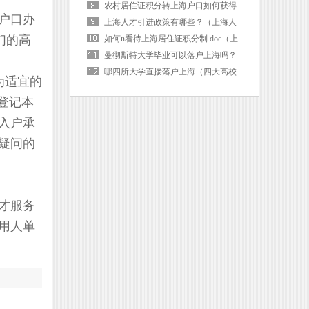
海户口后社保卡需要更换吗）
农村居住证积分转上海户口如何获得
户口办
（上海市居住证积分转落户）
上海人才引进政策有哪些？（上海人
们的高
才引进的条件是啥）
如何n看待上海居住证积分制.doc（上
海 居住证积分）
曼彻斯特大学毕业可以落户上海吗？
（曼彻斯特大学毕业可以落户上海吗
哪四所大学直接落户上海（四大高校
为适宜的
现在）
直接落户上海）
登记本
入户承
疑问的
才服务
用人单