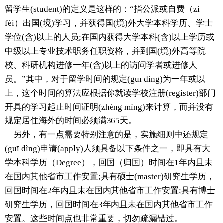
留学生(student)的定义是这样的：“指公派或自费（zì
fèi）出国(境)学习，并获得国(境)外大学本科学历、学士
学位(含)以上的人员;在国内获得大学本科(含)以上学历或
中级以上专业技术职务任职资格，并到国(境)外高等院
校、科研机构进修一年(含)以上的访问学者或进修人
员。”其中，对于留学时间的规定(guī dìng)为一年或以
上，这个时间的算法应根据你就读学校注册(register)部门
开具的学习起止时间证明(zhèng míng)来计算，而并没有
规定居住海外的时间必须满365天。
另外，有一点需要特别注意的是，实施细则中还规定
(guī dìng)申请(apply)人须具备以下条件之一，即具有大
学本科学历（Degree），回国（归国）时间在1年内且未
在国内其他省市工作安置;具有硕士(master)研究生学历，
回国时间在2年内且未在国内其他省市工作安置;具有博士
研究生学历，回国时间在3年内且未在国内其他省市工作
安置。这些时间点也非常重要，切勿疏漏错过。