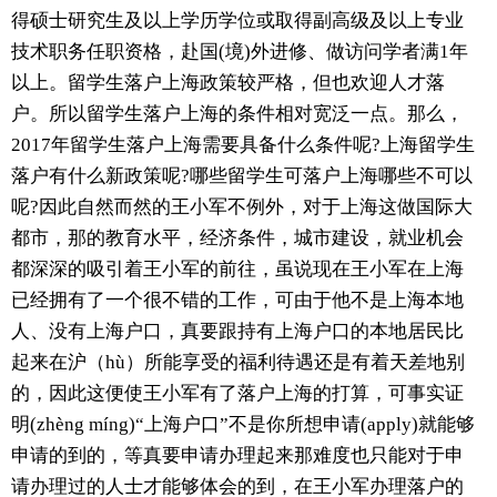
得硕士研究生及以上学历学位或取得副高级及以上专业
技术职务任职资格，赴国(境)外进修、做访问学者满1年
以上。留学生落户上海政策较严格，但也欢迎人才落
户。所以留学生落户上海的条件相对宽泛一点。那么，
2017年留学生落户上海需要具备什么条件呢?上海留学生
落户有什么新政策呢?哪些留学生可落户上海哪些不可以
呢?因此自然而然的王小军不例外，对于上海这做国际大
都市，那的教育水平，经济条件，城市建设，就业机会
都深深的吸引着王小军的前往，虽说现在王小军在上海
已经拥有了一个很不错的工作，可由于他不是上海本地
人、没有上海户口，真要跟持有上海户口的本地居民比
起来在沪（hù）所能享受的福利待遇还是有着天差地别
的，因此这便使王小军有了落户上海的打算，可事实证
明(zhèng míng)“上海户口”不是你所想申请(apply)就能够
申请的到的，等真要申请办理起来那难度也只能对于申
请办理过的人士才能够体会的到，在王小军办理落户的