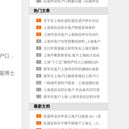
届生落户需要劳动合同吗）
应届毕业生户口档案问题（应届毕业
生档案怎么转到户籍所在地）
热门文章
关于非上海生源应届生进沪评分办法
公布出来了
上海居住证积分落户制度具体条件
上海毕业生落户上海就业评分办法打
分标准
上海市落户办理需要的材料_上海落户
如何续签？
2022年英国硕士研究生在上海注册的
户口，
材料和程序
上海不断更新变化 落户上海的人也在
哭诉在上海落脚好难啊！
上海“十三五”期间严控人口规模以内
留学生落户上海学历对应缴纳社保基
届博士
数一览（上海留学生落户社保基数调
留学生上海户口新政策海归上海户口
整预计是多少）
办理要点解读
一线城市居转户政策：上海连缴社保
七年
上海居住证积分落户 符合条件仍可居
转户
留学生落户上海-上海市居住证积分管
理办法实施细则
最新文档
应届毕业生申请上海户口政策.doc（应
届毕业生上海户口落户政策）
应届生积分不够不能落户上海么（上