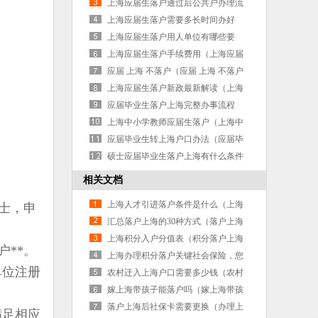
海落户应届生积分需要满足72分）
上海应届生落户通过后公共户办理流
程指南（上海应届生落户 公寓）
上海应届生落户需要多长时间办好
（上海应届生落户需要多久）
上海应届生落户用人单位有哪些要
求？（上海应届生落户 用人单位）
上海应届生落户手续费用（上海应届
生落户全过程）
应届 上海 不落户（应届 上海 不落户
有影响吗）
上海应届生落户新政最新解读（上海
应届生落户新政最新解读公示）
应届毕业生落户上海完整办事流程
（应届毕业生 落户上海）
上海中小学教师应届生落户（上海中
小学教师应届生落户流程）
应届毕业生转上海户口办法（应届毕
业生落户上海基本条件）
硕士应届毕业生落户上海有什么条件
（硕士毕业生如何落户上海）
相关文档
上海人才引进落户条件是什么（上海
士，申
人才引进落户条件是什么样的）
汇总落户上海的30种方式（落户上海
的三种方案）
上海积分入户分值表（积分落户上海
**。
积分表）
上海办理积分落户关键社会保险，您
单位注册
了解吗？（上海积分落户办理流程）
农村迁入上海户口需要多少钱（农村
迁入上海户口需要多少钱一个月）
嫁上海带孩子能落户吗（嫁上海带孩
子能落户吗现在）
落户上海后社保卡需要更换（办理上
满足相应