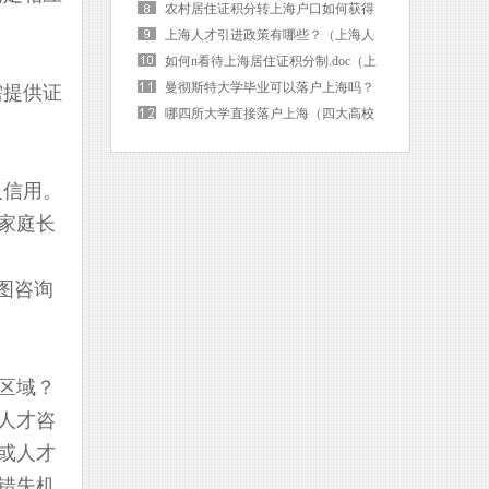
海户口后社保卡需要更换吗）
农村居住证积分转上海户口如何获得
（上海市居住证积分转落户）
上海人才引进政策有哪些？（上海人
才引进的条件是啥）
如何n看待上海居住证积分制.doc（上
海 居住证积分）
曼彻斯特大学毕业可以落户上海吗？
需提供证
（曼彻斯特大学毕业可以落户上海吗
哪四所大学直接落户上海（四大高校
现在）
直接落户上海）
人信用。
家庭长
图咨询
区域？
人才咨
或人才
错失机