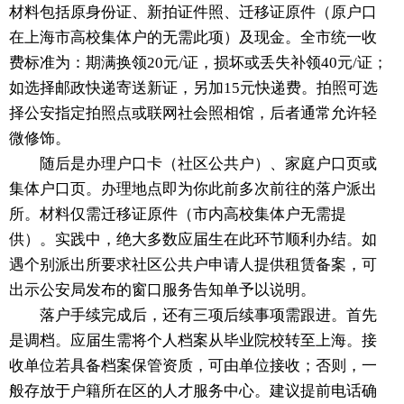
材料包括原身份证、新拍证件照、迁移证原件（原户口
在上海市高校集体户的无需此项）及现金。全市统一收
费标准为：期满换领20元/证，损坏或丢失补领40元/证；
如选择邮政快递寄送新证，另加15元快递费。拍照可选
择公安指定拍照点或联网社会照相馆，后者通常允许轻
微修饰。
随后是办理户口卡（社区公共户）、家庭户口页或
集体户口页。办理地点即为你此前多次前往的落户派出
所。材料仅需迁移证原件（市内高校集体户无需提
供）。实践中，绝大多数应届生在此环节顺利办结。如
遇个别派出所要求社区公共户申请人提供租赁备案，可
出示公安局发布的窗口服务告知单予以说明。
落户手续完成后，还有三项后续事项需跟进。首先
是调档。应届生需将个人档案从毕业院校转至上海。接
收单位若具备档案保管资质，可由单位接收；否则，一
般存放于户籍所在区的人才服务中心。建议提前电话确