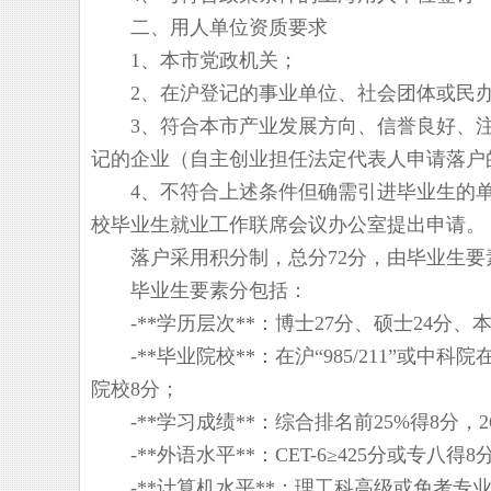
二、用人单位资质要求
1、本市党政机关；
2、在沪登记的事业单位、社会团体或民办
3、符合本市产业发展方向、信誉良好、注册资
记的企业（自主创业担任法定代表人申请落户
4、不符合上述条件但确需引进毕业生的单位，
校毕业生就业工作联席会议办公室提出申请。
落户采用积分制，总分72分，由毕业生要
毕业生要素分包括：
-**学历层次**：博士27分、硕士24分、本
-**毕业院校**：在沪“985/211”或中科
院校8分；
-**学习成绩**：综合排名前25%得8分，26%-
-**外语水平**：CET-6≥425分或专八得
-**计算机水平**：理工科高级或免考专业