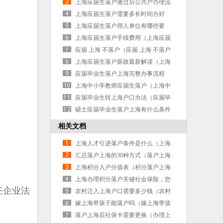
海落户应届生积分需要满足72分）
上海应届生落户通过后公共户办理流
程指南（上海应届生落户 公寓）
上海应届生落户需要多长时间办好
（上海应届生落户需要多久）
上海应届生落户用人单位有哪些要
求？（上海应届生落户 用人单位）
上海应届生落户手续费用（上海应届
生落户全过程）
应届 上海 不落户（应届 上海 不落户
有影响吗）
上海应届生落户新政最新解读（上海
应届生落户新政最新解读公示）
应届毕业生落户上海完整办事流程
（应届毕业生 落户上海）
上海中小学教师应届生落户（上海中
小学教师应届生落户流程）
应届毕业生转上海户口办法（应届毕
业生落户上海基本条件）
硕士应届毕业生落户上海有什么条件
（硕士毕业生如何落户上海）
相关文档
上海人才引进落户条件是什么（上海
人才引进落户条件是什么样的）
汇总落户上海的30种方式（落户上海
的三种方案）
上海积分入户分值表（积分落户上海
积分表）
上海办理积分落户关键社会保险，您
任企业法
了解吗？（上海积分落户办理流程）
农村迁入上海户口需要多少钱（农村
迁入上海户口需要多少钱一个月）
嫁上海带孩子能落户吗（嫁上海带孩
子能落户吗现在）
落户上海后社保卡需要更换（办理上