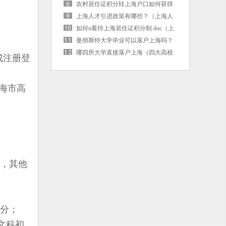
海户口后社保卡需要更换吗）
农村居住证积分转上海户口如何获得
（上海市居住证积分转落户）
上海人才引进政策有哪些？（上海人
才引进的条件是啥）
如何n看待上海居住证积分制.doc（上
海 居住证积分）
曼彻斯特大学毕业可以落户上海吗？
（曼彻斯特大学毕业可以落户上海吗
哪四所大学直接落户上海（四大高校
成注册登
现在）
直接落户上海）
海市高
分，其他
7分；
文科初