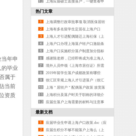
证）
（应届研究生落户上海政策）
上海应届硕士直接落户，一键查看申
请流程！（应届研究生上海落户）
热门文章
上海调整行政审批事项 取消医保居转
户部分申请材料
上海有多名留学生定居在上海户口
上海人才引进配偶随迁上海社保（上
海引进人才配偶随迁条件）
上海户口办理上海落户转户口激励条
件
上海户口实施积分落户制度加分指标
业当年申
及分值（上海户口积分落户需要多少
感谢陈老师，已经即将成为准上海人
分）
了
境外人员申领《上海市居住证》所需
人的毕业
提交的材料
2019年留学生落户成都政策有哪些
否属于
徐汇区常规上海人才引进落户（徐汇
估当前
区人才引进补贴）
上海＂居转户＂配偶落户政策 放宽落
位资质
户地规定
上海积分及落户时关于职称的详细介
绍
应届生落户上海需要的材料与注意事
项一览（应届生落户上海需要多久）
最新文档
应届毕业生申请上海户口政策.doc（应
届毕业生上海户口落户政策）
应届生积分不够不能落户上海么（上