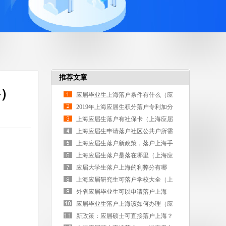
推荐文章
件）
应届毕业生上海落户条件有什么（应
届毕业生上海落户条件有什么影响）
2019年上海应届生积分落户专利加分
指南？
上海应届生落户有社保卡（上海应届
生落户有社保卡吗）
上海应届生申请落户社区公共户所需
材料（上海户口迁入社区公共户的条
上海应届生落户新政策，落户上海手
件）
续办理（上海应届生落户新政策,落户
上海应届生落户是落在哪里（上海应
上海手续办理需要多久）
届生落户口需要什么条件）
应届大学生落户上海的利弊分有哪
些？（普通大学生落户上海）
上海应届研究生可落户学校大全（上
海本地研究生落户）
外省应届毕业生可以申请落户上海
吗？（外地毕业生落户上海）
应届毕业生落户上海该如何办理（应
届毕业生落户上海该如何办理居住
新政策：应届硕士可直接落户上海？