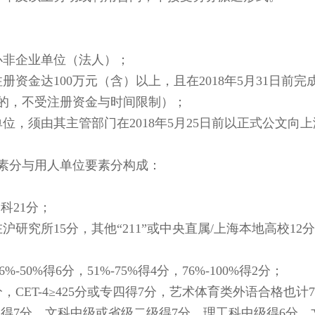
非企业单位（法人）；
金达100万元（含）以上，且在2018年5月31日前完
的，不受注册资金与时间限制）；
须由其主管部门在2018年5月25日前以正式公文向上
素分与用人单位要素分构成：
科21分；
院在沪研究所15分，其他“211”或中央直属/上海本地高校12
50%得6分，51%-75%得4分，76%-100%得2分；
8分，CET-4≥425分或专四得7分，艺术体育类外语合格也计
得7分，文科中级或省级二级得7分，理工科中级得6分，