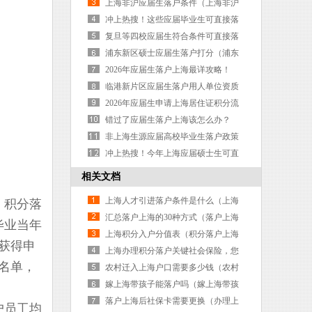
上海（上海高校应届毕业落户政策）
上海非沪应届生落户条件（上海非沪
应届生落户条件要求）
冲上热搜！这些应届毕业生可直接落
户上海（4所高校应届毕业生可直接落
复旦等四校应届生符合条件可直接落
户上海）
户上海（复旦应届毕业生落户上海）
浦东新区硕士应届生落户打分（浦东
人才落户要多长时间）
2026年应届生落户上海最详攻略！
（2026年上海应届生落户政策）
临港新片区应届生落户用人单位资质
申报条件（临港新片区人才落户政
2026年应届生申请上海居住证积分流
策）
程（上海居住证积分应届毕业生）
错过了应届生落户上海该怎么办？
（上海应届毕业生错过落户时间）
非上海生源应届高校毕业生落户政策
（非上海应届高校毕业生落户流程）
冲上热搜！今年上海应届硕士生可直
接落户！（应届硕士毕业生上海落户
相关文档
条件）
上海人才引进落户条件是什么（上海
、积分落
人才引进落户条件是什么样的）
汇总落户上海的30种方式（落户上海
毕业当年
的三种方案）
上海积分入户分值表（积分落户上海
获得申
积分表）
上海办理积分落户关键社会保险，您
名单，
了解吗？（上海积分落户办理流程）
农村迁入上海户口需要多少钱（农村
迁入上海户口需要多少钱一个月）
嫁上海带孩子能落户吗（嫁上海带孩
子能落户吗现在）
落户上海后社保卡需要更换（办理上
户员工均