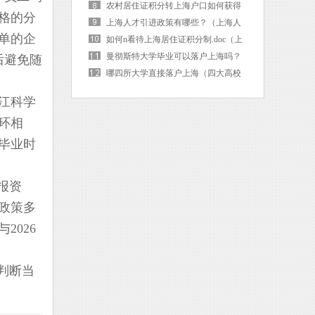
海户口后社保卡需要更换吗）
农村居住证积分转上海户口如何获得
格的分
（上海市居住证积分转落户）
上海人才引进政策有哪些？（上海人
单的企
才引进的条件是啥）
如何n看待上海居住证积分制.doc（上
海 居住证积分）
曼彻斯特大学毕业可以落户上海吗？
后避免随
（曼彻斯特大学毕业可以落户上海吗
哪四所大学直接落户上海（四大高校
现在）
直接落户上海）
江科学
环相
毕业时
报资
政策多
026
判断当