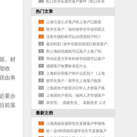
户口流程（非上海生源应届生落户流
虹口区非应届生落户条件（虹口区非
程）
应届生落户条件是什么）
热门文章
上海引进人才落户转上海户口政策
留学生落户：海外留学生毕业回国之
后需要咨询哪些手续
没有中级职称可以办理居转户吗？
最后时刻 | 留学生能否按现行政策落户
就看4月了！
和上海的结婚就可以落户上海了吗
据。材
（和有上海户口的人结婚能转上海户
哥伦比亚大学本科留学回国可以落户
口吗）
上海吗？（哥伦比亚大学erm回国求
成都落户收费标准是什么
能收
职）
上海积分和落户有什么区别？（上海
联由单
积分落户后就算上海人了吗）
留学生落户：留学生上海落户政策
2019 2019年留学生申请办理的经验分
上海居转户政策2022年人才类落户条
必要步
享
件公布全在上面
上海居转户资讯：福州人才市场落户
吗
高学历 、 高级专业 、 高新技术 人才
目前落
直接落户上海
最新文档
上海高校应届研究生直接落户申报地
点（上海市高校研究生落户政策）
抢！这6所高校应届毕业生可直接落户