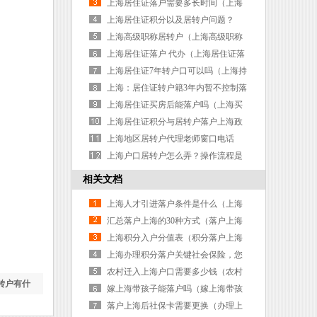
海居转户居住证年限）
上海居住证落户需要多长时间（上海
市居住证落户要求）
上海居住证积分以及居转户问题？
（上海居转户居住证积分需要七年
上海高级职称居转户（上海高级职称
吗）
居转户需要几年）
上海居住证落户 代办（上海居住证落
户怎么申请）
上海居住证7年转户口可以吗（上海持
有居住证7年就可以居转户了吗）
上海：居住证转户籍3年内暂不控制落
户总量（上海居转户后居住证怎么处
上海居住证买房后能落户吗（上海买
理）
房了居住证好办吗）
上海居住证积分与居转户落户上海政
策无关（居住证积分转上海户口条
上海地区居转户代理老师窗口电话
件）
（上海居转户 咨询）
上海户口居转户怎么弄？操作流程是
怎样的？（上海居转户迁入户口需要
相关文档
什么材料）
上海人才引进落户条件是什么（上海
人才引进落户条件是什么样的）
汇总落户上海的30种方式（落户上海
的三种方案）
上海积分入户分值表（积分落户上海
积分表）
上海办理积分落户关键社会保险，您
了解吗？（上海积分落户办理流程）
农村迁入上海户口需要多少钱（农村
转户有什
迁入上海户口需要多少钱一个月）
嫁上海带孩子能落户吗（嫁上海带孩
子能落户吗现在）
落户上海后社保卡需要更换（办理上