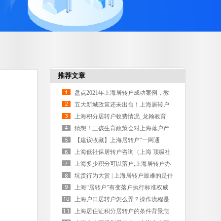
推荐文章
盘点2021年上海居转户成功案例，教
你落户少走弯路
五大新城政策还未出台！上海居转户
张江科学城有好消息了？
上海积分居转户收费情况_龙翰教育
（上海积分居转户要排多久）
猜想！三孩生育政策会对上海落户产
生怎样的影响？
【建议收藏】上海居转户“一网通
办”申报总流程一览
上海低社保居转户咨询（上海 顶级社
保 居转户 条件）
上海多少积分可以落户,上海居转户办
理流程（上海达到多少积分可落户）
坑货行为大赏 | 上海居转户最难的是什
么？是找一家不坑员工的工作单位！
上海“居转户”有变落户执行标准权威
版
上海户口居转户怎么弄？操作流程是
怎样的？（上海居转户迁入户口需要
上海居住证积分居转户的条件背景怎