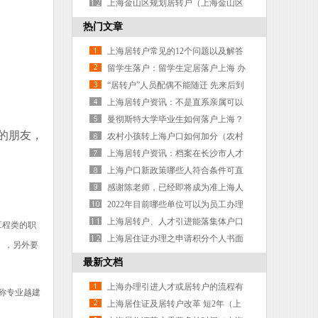
什么材料）
么如何（上海居住证积分转移）
上海金山区规划居转户（上海金山区
落户）
热门文章
上海居转户常见的12个问题以及解答
（上海居转户流程及状态说明）
留学生落户：留学生定居落户上海 办
理上海户口流程及条件列表
“居转户”人员配偶不能随迁 先来后到
排队解决
上海居转户资讯：不是直系亲属可以
迁户口吗
曼彻斯特大学毕业生如何落户上海？
的朋友，
（曼彻斯特大学毕业生去向）
农村小孩转上海户口如何加分（农村
户口转上海户口好不好）
上海居转户资讯：档案在长沙市人才
中心能落户吗
上海户口新政策哪些人符合条件可直
接落户
感谢陈老师，已经即将成为准上海人
了
2022年目前哪些单位可以为员工办理
人才引进落户上海或者居转户落户上
上海居转户、人才引进能落集体户口
工程类的职
海
吗？能买房吗？孩子能上学吗？
上海居住证办理之申请积分个人书面
），另外要
材料有哪些
最新文档
上海办理引进人才或居转户的流程有
称专业越建
吗（上海引进人才居住证办理条件）
上海居住证及居转户改革 短2年（上